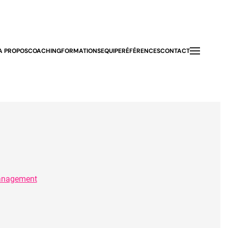
A PROPOS
COACHING
FORMATIONS
EQUIPE
RÉFÉRENCES
CONTACT
nagement