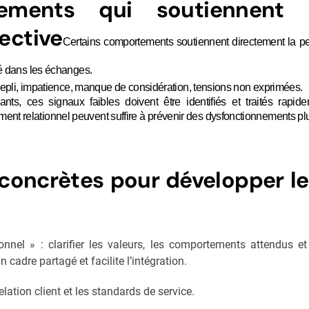
ments qui soutiennent o
lective
Certains comportements soutiennent directement la per
rté dans les échanges.
t : repli, impatience, manque de considération, tensions non exprimées.
ts, ces signaux faibles doivent être identifiés et traités rapid
ment relationnel peuvent suffire à prévenir des dysfonctionnements pl
concrètes pour développer le
onnel » : clarifier les valeurs, les comportements attendus
 cadre partagé et facilite l’intégration.
relation client et les standards de service.