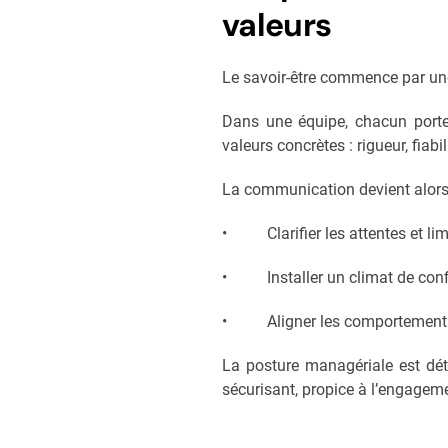
valeurs
Le savoir-être commence par une
Dans une équipe, chacun porte l
valeurs concrètes : rigueur, fiabi
La communication devient alors u
• Clarifier les attentes et lim
• Installer un climat de con
• Aligner les comportements su
La posture managériale est dét
sécurisant, propice à l’engageme