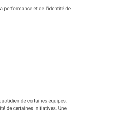
 la performance et de l’identité de
Gérer la charge de 
28 octobre 2025
 quotidien de certaines équipes,
Article publié dans le cah
té de certaines initiatives. Une
2026. Avec le concours d
Dans de nombreuses organ
travail est souvent intens
ou contraintes réglementair