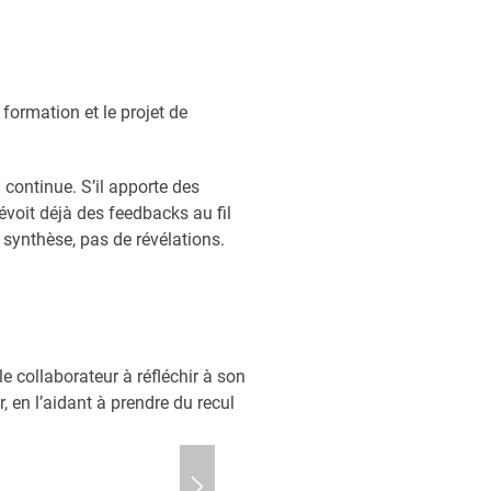
Je pense notamment à la f
s’autorise — ou non — à s
 formation et le projet de
Je pense aussi aux filles
Ces éléments dessinent une
 continue. S’il apporte des
Dans beaucoup de parcour
voit déjà des feedbacks au fil
 synthèse, pas de révélations.
Être irréprochable ou
Suivre les règles ou r
Apprendre des maître
e collaborateur à réfléchir à son
r, en l’aidant à prendre du recul
Le documentaire met plus 
Je n’en dirai pas trop, m