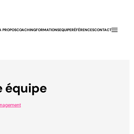
A PROPOS
COACHING
FORMATIONS
EQUIPE
RÉFÉRENCES
CONTACT
te équipe
nagement