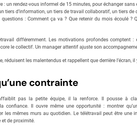
e : un rendez-vous informel de 15 minutes, pour échanger sans o
n tiers d’information, un tiers de travail collaboratif, un tiers de
s questions : Comment ça va ? Que retenir du mois écoulé ? Qu
étravail différemment. Les motivations profondes comptent : c
encore le collectif. Un manager attentif ajuste son accompagnem
ce, réduisent les malentendus et rappellent que derrière l’écran, il
qu’une contrainte
faiblit pas la petite équipe, il la renforce. Il pousse à clarif
a confiance. Il ouvre même une opportunité : montrer qu’un 
 les mêmes murs au quotidien. Le télétravail peut être une i
 et de proximité.